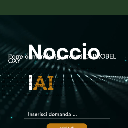
Noccio
Porre domande riguardanti CUPROBEL
OXY
AVVERTENZA
L'utilizzo di questo strumento, basato su un servizio esterno di
l
intelligenza artificiale, NON esula l'utilizzatore dal leggere
AI
attentamente tutta la necessaria documentazione prima dell'utilizzo
di un prodotto. Il sistema potrebbe, in alcuni casi, fornire informazioni
parzialmente o totalmente incorrette. Non inserire informazioni
sensibili.
Si applicano i Termini e Condizioni del sito.