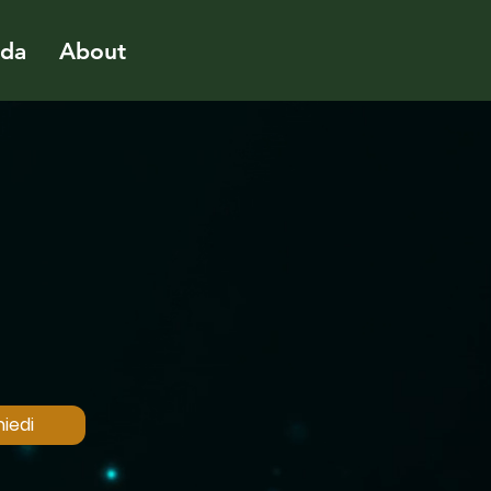
ida
About
iedi