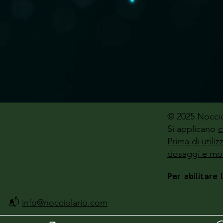
© 2025 Noccio
Si applicano
c
Prima di utili
dosaggi e mod
Per abilitare 
📬
info@nocciolario.com