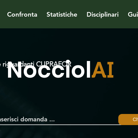
Confronta
Statistiche
Disciplinari
Gu
Nocciol
AI
 riguardanti CUPRAFOR
Ch