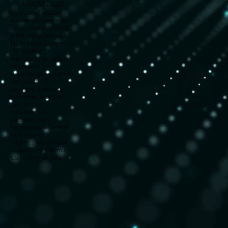
AVVERTENZA
L'utilizzo di questo
strumento, basato su
un servizio esterno di
intelligenza artificiale,
NON esula l'utilizzatore
dal leggere
attentamente tutta la
necessaria
documentazione prima
dell'utilizzo di un
prodotto. Il sistema
potrebbe, in alcuni
casi, fornire
informazioni
parzialmente o
totalmente incorrette.
Non inserire
informazioni sensibili.
Si applicano i Termini e
Condizioni del sito.