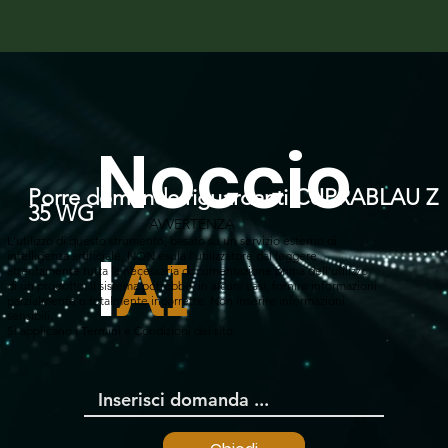
Noccio
Porre domande riguardanti CUPRABLAU Z
35 WG
AVVERTENZA
L'utilizzo di questo strumento, basato su un servizio esterno di
l
intelligenza artificiale, NON esula l'utilizzatore dal leggere
AI
attentamente tutta la necessaria documentazione prima dell'utilizzo
di un prodotto. Il sistema potrebbe, in alcuni casi, fornire informazioni
parzialmente o totalmente incorrette. Non inserire informazioni
sensibili.
Si applicano i Termini e Condizioni del sito.