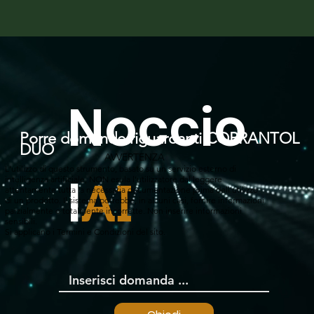
Noccio
Porre domande riguardanti COPRANTOL
DUO
AVVERTENZA
L'utilizzo di questo strumento, basato su un servizio esterno di
l
intelligenza artificiale, NON esula l'utilizzatore dal leggere
AI
attentamente tutta la necessaria documentazione prima dell'utilizzo
di un prodotto. Il sistema potrebbe, in alcuni casi, fornire informazioni
parzialmente o totalmente incorrette. Non inserire informazioni
sensibili.
Si applicano i Termini e Condizioni del sito.