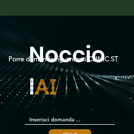
Noccio
Porre domande riguardanti CLINIC ST
AVVERTENZA
L'utilizzo di questo strumento, basato su un servizio esterno di
l
intelligenza artificiale, NON esula l'utilizzatore dal leggere
AI
attentamente tutta la necessaria documentazione prima dell'utilizzo
di un prodotto. Il sistema potrebbe, in alcuni casi, fornire informazioni
parzialmente o totalmente incorrette. Non inserire informazioni
sensibili.
Si applicano i Termini e Condizioni del sito.