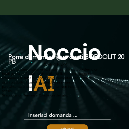
Noccio
Porre domande riguardanti BORDOLIT 20
PB
AVVERTENZA
L'utilizzo di questo strumento, basato su un servizio esterno di
l
intelligenza artificiale, NON esula l'utilizzatore dal leggere
AI
attentamente tutta la necessaria documentazione prima dell'utilizzo
di un prodotto. Il sistema potrebbe, in alcuni casi, fornire informazioni
parzialmente o totalmente incorrette. Non inserire informazioni
sensibili.
Si applicano i Termini e Condizioni del sito.