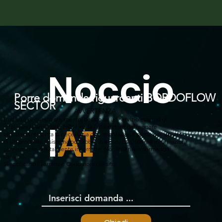
Noccio
Porre domande riguardanti BORDOFLOW
SECTOR
AVVERTENZA
L'utilizzo di questo strumento, basato su un servizio esterno di
l
intelligenza artificiale, NON esula l'utilizzatore dal leggere
AI
attentamente tutta la necessaria documentazione prima dell'utilizzo
di un prodotto. Il sistema potrebbe, in alcuni casi, fornire informazioni
parzialmente o totalmente incorrette. Non inserire informazioni
sensibili.
Si applicano i Termini e Condizioni del sito.