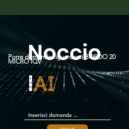
Noccio
Porre domande riguardanti BORDO 20
MICRO IQV
AVVERTENZA
L'utilizzo di questo strumento, basato su un servizio esterno di
l
intelligenza artificiale, NON esula l'utilizzatore dal leggere
AI
attentamente tutta la necessaria documentazione prima dell'utilizzo
di un prodotto. Il sistema potrebbe, in alcuni casi, fornire informazioni
parzialmente o totalmente incorrette. Non inserire informazioni
sensibili.
Si applicano i Termini e Condizioni del sito.