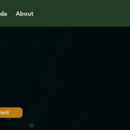
ida
About
iedi