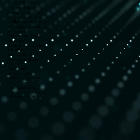
AVVERTENZA
L'utilizzo di questo
strumento, basato su
un servizio esterno di
intelligenza artificiale,
NON esula l'utilizzatore
dal leggere
attentamente tutta la
necessaria
documentazione prima
dell'utilizzo di un
prodotto. Il sistema
potrebbe, in alcuni
casi, fornire
informazioni
parzialmente o
totalmente incorrette.
Non inserire
informazioni sensibili.
Si applicano i Termini e
Condizioni del sito.