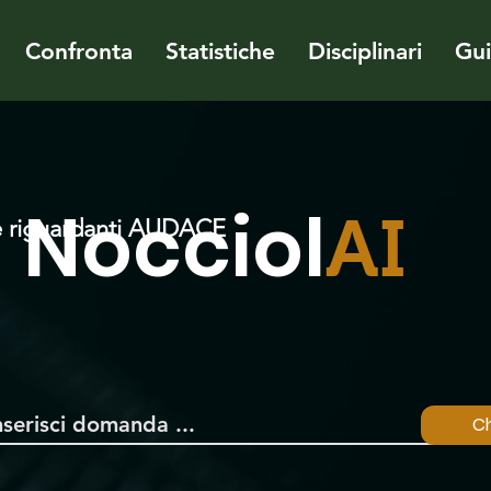
Confronta
Statistiche
Disciplinari
Gu
Nocciol
AI
 riguardanti AUDACE
Ch