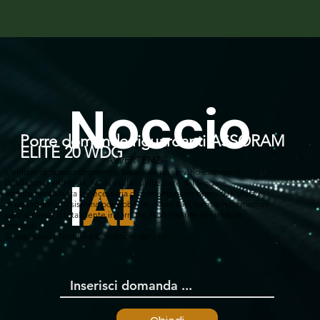
Noccio
Porre domande riguardanti ASSORAM
ELITE 20 WDG
AVVERTENZA
L'utilizzo di questo strumento, basato su un servizio esterno di
l
intelligenza artificiale, NON esula l'utilizzatore dal leggere
AI
attentamente tutta la necessaria documentazione prima dell'utilizzo
di un prodotto. Il sistema potrebbe, in alcuni casi, fornire informazioni
parzialmente o totalmente incorrette. Non inserire informazioni
sensibili.
Si applicano i Termini e Condizioni del sito.