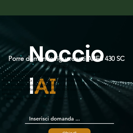
Noccio
Porre domande riguardanti ARES 430 SC
AVVERTENZA
L'utilizzo di questo strumento, basato su un servizio esterno di
l
intelligenza artificiale, NON esula l'utilizzatore dal leggere
AI
attentamente tutta la necessaria documentazione prima dell'utilizzo
di un prodotto. Il sistema potrebbe, in alcuni casi, fornire informazioni
parzialmente o totalmente incorrette. Non inserire informazioni
sensibili.
Si applicano i Termini e Condizioni del sito.