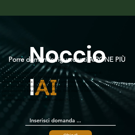
Noccio
Porre domande riguardanti AIRONE PIÙ
AVVERTENZA
L'utilizzo di questo strumento, basato su un servizio esterno di
l
intelligenza artificiale, NON esula l'utilizzatore dal leggere
AI
attentamente tutta la necessaria documentazione prima dell'utilizzo
di un prodotto. Il sistema potrebbe, in alcuni casi, fornire informazioni
parzialmente o totalmente incorrette. Non inserire informazioni
sensibili.
Si applicano i Termini e Condizioni del sito.