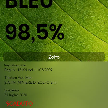
BLEU
98,5%
Zolfo
Registrazione
Reg. N. 13194 del 11/03/2009
Titolare Aut. Min.
S.A.I.M. MINIERE DI ZOLFO S.r.l.
Scadenza
31 luglio 2026
SCADUTO