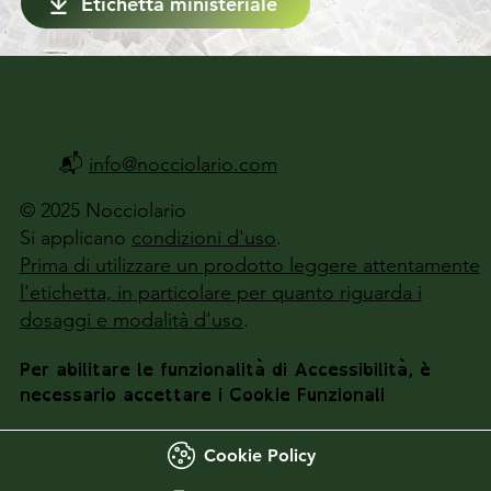
Etichetta ministeriale
📬
info@nocciolario.com
© 2025 Nocciolario
Si applicano
condizioni d'uso
.
Prima di utilizzare un prodotto leggere attentamente
l'etichetta, in particolare per quanto riguarda i
dosaggi e modalità d'uso
.
Per abilitare le funzionalità di Accessibilità, è
necessario accettare i Cookie Funzionali
Cookie Policy