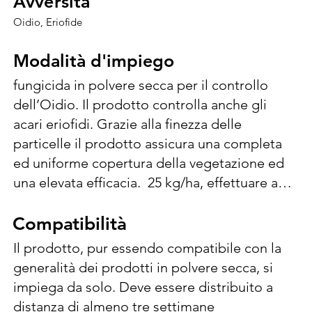
Avversità
Avversità
Oidio, Eriofide
Modalità d'impiego
Modalità d'impiego
fungicida in polvere secca per il controllo 
dell’Oidio. Il prodotto controlla anche gli 
acari eriofidi. Grazie alla finezza delle 
particelle il prodotto assicura una completa 
ed uniforme copertura della vegetazione ed 
una elevata efficacia.  25 kg/ha, effettuare al 
massimo 4 applicazioni per anno contro 
Eriofide e 6 applicazioni anno contro Oidio, 
Compatibilità
Compatibilità
con un intervallo minimo di 5-7 giorni: la 1° e 
Il prodotto, pur essendo compatibile con la 
la 2°applicazione a BBCH 13-14 (3-4 foglie 
generalità dei prodotti in polvere secca, si 
distese) e le successive dalla apertura delle 
impiega da solo. Deve essere distribuito a 
gemme; contro oidio da BBCH 71-75 
distanza di almeno tre settimane 