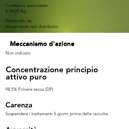
Confezioni autorizzate
5-10-25 Kg
Distribuito da
Attualmente non distribuito
Meccanismo d'azione
Meccanismo d'azione
Meccanismo d'azione
Meccanismo d'azione
Non indicato
Concentrazione principio
Concentrazione principio
attivo puro
attivo puro
98,5% Polvere secca (DP)
Carenza
Carenza
Sospendere i trattamenti 5 giorni prima della raccolta