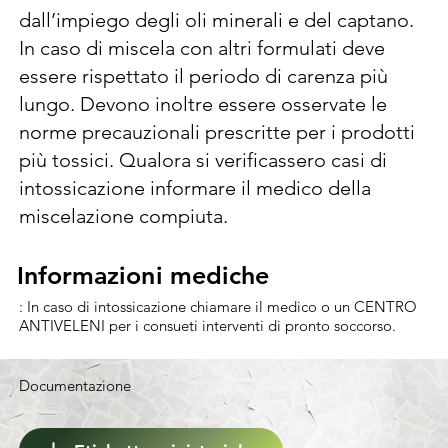
(allegagione ingrossamento nocula). Il 
dall’impiego degli oli minerali e del captano. 
prodotto si impiega con impolveratori 
In caso di miscela con altri formulati deve 
meccanici ad erogazione variabile. Durante 
essere rispettato il periodo di carenza più 
l’applicazione assicurarsi che la nube investa 
lungo. Devono inoltre essere osservate le 
la vegetazione ricoprendola uniformemente. 
norme precauzionali prescritte per i prodotti 
Iniziare i trattamenti al manifestarsi delle 
più tossici. Qualora si verificassero casi di 
condizioni climatiche favorevoli allo sviluppo 
intossicazione informare il medico della 
della malattia, ripetendoli ad intervalli di 5-7 
miscelazione compiuta.
giorni, proseguendoli secondo i normali 
calendari di lotta della zona. Eseguire i 
Informazioni mediche
Informazioni mediche
trattamenti durante le ore più fresche della 
: In caso di intossicazione chiamare il medico o un CENTRO
giornata.
ANTIVELENI per i consueti interventi di pronto soccorso.
Documentazione