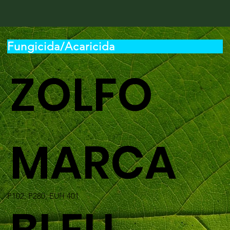
Fungicida/Acaricida
ZOLFO
MARCA
P102, P280, EUH 401