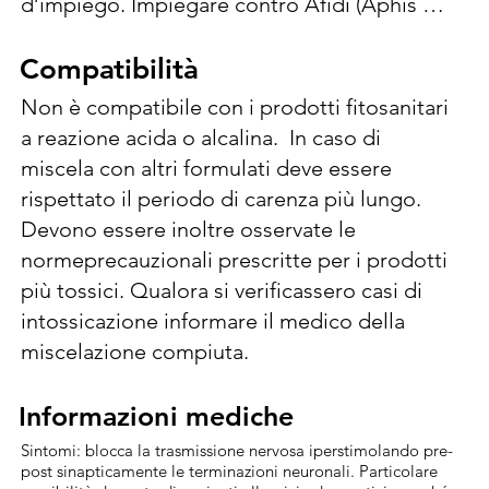
d’impiego. Impiegare contro Afidi (Aphis 
spp. Corylobium avellanae Myzocallis coryli), 
Cidia (Cydia splendana), Rodilegno (Zeuzera 
Compatibilità
Compatibilità
pyrina), 30-50 ml/hl  (0,3-0,5 l/ha) Max. 3 
Non è compatibile con i prodotti fitosanitari 
trattamenti anno (intervalli di 7-14 giorni).  
a reazione acida o alcalina.  In caso di 
Intervenire alla comparsa del parassita. 
miscela con altri formulati deve essere 
Effettuare al massimo 3 applicazioni a 
rispettato il periodo di carenza più lungo. 
distanza di 14 gg. Diluire la dose indicata in 
Devono essere inoltre osservate le 
poca acqua, versare nel serbatoio e portare a 
normeprecauzionali prescritte per i prodotti 
volume, mantenendo in agitazione. Le dosi 
più tossici. Qualora si verificassero casi di 
riportate si riferiscono a trattamenti a volume 
intossicazione informare il medico della 
normale. Per trattamenti a volume ridotto, 
miscelazione compiuta.
aumentare la concentrazione in proporzione 
alla riduzione del volume di acqua, così da 
Informazioni mediche
Informazioni mediche
mantenere la stessa dose di prodotto per 
Sintomi: blocca la trasmissione nervosa iperstimolando pre-
ettaro indicata. Agisce per contatto e 
post sinapticamente le terminazioni neuronali. Particolare