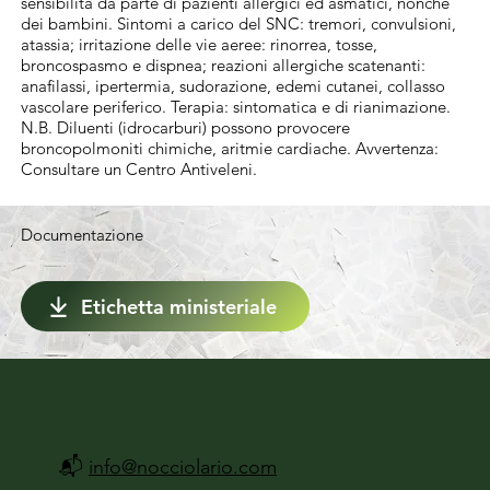
ingestione. Occorre pertanto eseguire un 
sensibilità da parte di pazienti allergici ed asmatici, nonché
dei bambini. Sintomi a carico del SNC: tremori, convulsioni,
trattamento molto accurato facendo in 
atassia; irritazione delle vie aeree: rinorrea, tosse,
modo che la bagnatura sia il più uniforme 
broncospasmo e dispnea; reazioni allergiche scatenanti:
anafilassi, ipertermia, sudorazione, edemi cutanei, collasso
possibile su tutta la vegetazione. In caso di 
vascolare periferico. Terapia: sintomatica e di rianimazione.
vegetali di difficile bagnatura si consiglia 
N.B. Diluenti (idrocarburi) possono provocere
broncopolmoniti chimiche, aritmie cardiache. Avvertenza:
l’aggiunta di un bagnante. Per assicurare la 
Consultare un Centro Antiveleni.
migliore efficacia del trattamento intervenire 
precocemente prima che il parassita penetri 
Documentazione
nel vegetale o provochi accartocciamenti 
delle foglie.
Etichetta ministeriale
📬
info@nocciolario.com