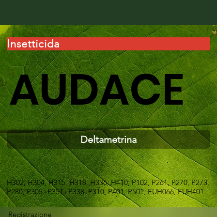
Insetticida
AUDACE
Deltametrina
H302, H304, H315, H318, H336, H410, P102, P261, P270, P273,
P280, P305+P351+P338, P310, P401, P501, EUH066, EUH401.
Registrazione