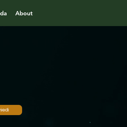
ida
About
iedi