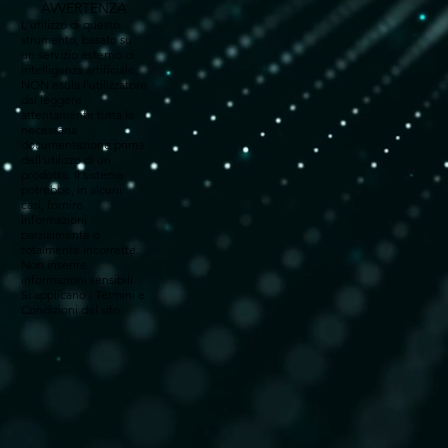
AVVERTENZA
L'utilizzo di questo
strumento, basato su
un servizio esterno di
intelligenza artificiale,
NON esula l'utilizzatore
dal leggere
attentamente tutta la
necessaria
documentazione prima
dell'utilizzo di un
prodotto. Il sistema
potrebbe, in alcuni
casi, fornire
informazioni
parzialmente o
totalmente incorrette.
Non inserire
informazioni sensibili.
Si applicano i Termini e
Condizioni del sito.