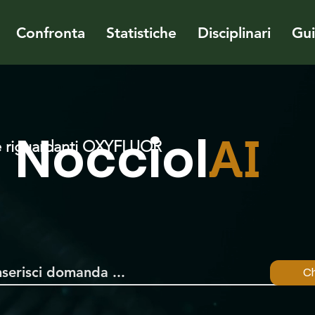
Confronta
Statistiche
Disciplinari
Gu
Nocciol
AI
 riguardanti OXYFLUOR
Ch