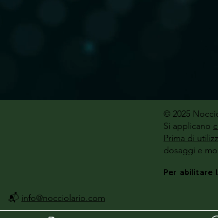
© 2025 Noccio
Si applicano
c
Prima di utili
dosaggi e mod
Per abilitare 
📬
info@nocciolario.com