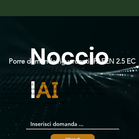
Noccio
Porre domande riguardanti IPAFEN 2.5 EC
AVVERTENZA
L'utilizzo di questo strumento, basato su un servizio esterno di
l
intelligenza artificiale, NON esula l'utilizzatore dal leggere
AI
attentamente tutta la necessaria documentazione prima dell'utilizzo
di un prodotto. Il sistema potrebbe, in alcuni casi, fornire informazioni
parzialmente o totalmente incorrette. Non inserire informazioni
sensibili.
Si applicano i Termini e Condizioni del sito.