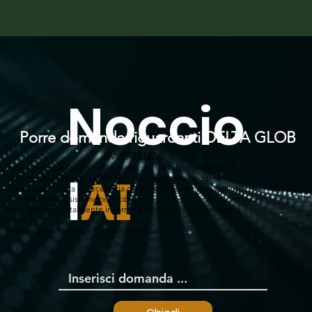
Noccio
Porre domande riguardanti DELTA GLOB
AVVERTENZA
L'utilizzo di questo strumento, basato su un servizio esterno di
l
intelligenza artificiale, NON esula l'utilizzatore dal leggere
AI
attentamente tutta la necessaria documentazione prima dell'utilizzo
di un prodotto. Il sistema potrebbe, in alcuni casi, fornire informazioni
parzialmente o totalmente incorrette. Non inserire informazioni
sensibili.
Si applicano i Termini e Condizioni del sito.